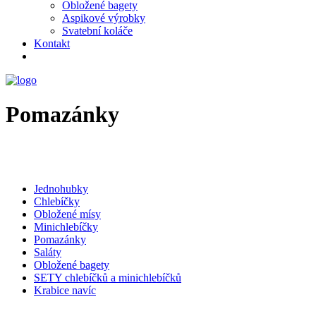
Obložené bagety
Aspikové výrobky
Svatební koláče
Kontakt
Pomazánky
Jednohubky
Chlebíčky
Obložené mísy
Minichlebíčky
Pomazánky
Saláty
Obložené bagety
SETY chlebíčků a minichlebíčků
Krabice navíc