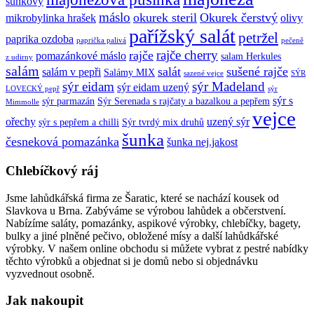
šunkový
máslo
okurek steril
Okurek čerstvý
mikrobylinka hrašek
olivy
pařížský salát
petržel
paprika ozdoba
paprička palivá
pečeně
rajče cherry
rajče
pomazánkové máslo
salam Herkules
z udirny
salám
salát
sušené rajče
salám v pepři
Salámy MIX
sazené vejce
SÝR
sýr eidam
sýr Madeland
sýr eidam uzený
LOVECKÝ pepř
sýr
sýr s
sýr parmazán
Sýr Serenada s rajčaty a bazalkou a pepřem
Mimmolle
vejce
ořechy
uzený sýr
sýr s pepřem a chilli
Sýr tvrdý mix druhů
šunka
česneková pomazánka
šunka nej.jakost
Chlebíčkový ráj
Jsme lahůdkářská firma ze Šaratic, které se nachází kousek od
Slavkova u Brna. Zabýváme se výrobou lahůdek a občerstvení.
Nabízíme saláty, pomazánky, aspikové výrobky, chlebíčky, bagety,
bulky a jiné plněné pečivo, obložené mísy a další lahůdkářské
výrobky. V našem online obchodu si můžete vybrat z pestré nabídky
těchto výrobků a objednat si je domů nebo si objednávku
vyzvednout osobně.
Jak nakoupit