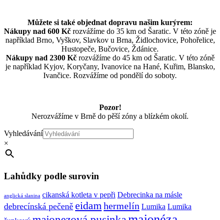
Můžete si také objednat dopravu našim kurýrem:
Nákupy nad 600 Kč
rozvážíme do 35 km od Šaratic. V této zóně je
například Brno, Vyškov, Slavkov u Brna, Židlochovice, Pohořelice,
Hustopeče, Bučovice, Ždánice.
Nákupy nad 2300 Kč
rozvážíme do 45 km od Šaratic. V této zóně
je například Kyjov, Koryčany, Ivanovice na Hané, Kuřim, Blansko,
Ivančice. Rozvážíme od pondělí do soboty.
Pozor!
Nerozvážíme v Brně do pěší zóny a blízkém okolí.
Vyhledávání
×
Lahůdky podle surovin
cikanská kotleta v pepři
Debrecinka na másle
anglická slanina
eidam
hermelín
debrecínská pečeně
Lumika
Lumika
majonéza
majonezová pusinka