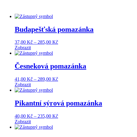
Budapešťská pomazánka
Price
37,00
Kč
–
285,00
Kč
range:
Zobrazit
37,00 Kč
through
285,00 Kč
Česneková pomazánka
Price
41,00
Kč
–
289,00
Kč
range:
Zobrazit
41,00 Kč
through
289,00 Kč
Pikantní sýrová pomazánka
Price
40,00
Kč
–
235,00
Kč
range:
Zobrazit
40,00 Kč
through