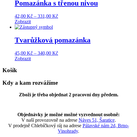
235,00 Kč
Pomazánka s třenou nivou
Price
42,00
Kč
–
331,00
Kč
range:
Zobrazit
42,00 Kč
through
331,00 Kč
Tvarůžková pomazánka
Price
45,00
Kč
–
340,00
Kč
range:
Zobrazit
45,00 Kč
through
Košík
340,00 Kč
Kdy a kam rozvážíme
Zboží je třeba objednat 2 pracovní dny předem.
Objednávky je možné možné vyzvednout osobně:
V naší provozovně na adrese
Náves 51, Šaratice
.
V prodejně Chlebíčkový ráj na adrese
Pálavské nám 2d, Brno-
Vinohrady
.