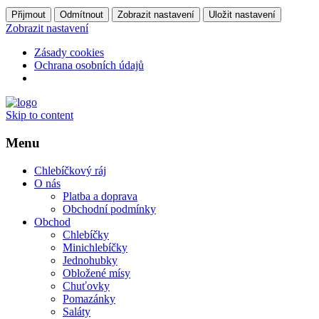
Přijmout
Odmítnout
Zobrazit nastavení
Uložit nastavení
Zobrazit nastavení
Zásady cookies
Ochrana osobních údajů
Skip to content
Menu
Chlebíčkový ráj
O nás
Platba a doprava
Obchodní podmínky
Obchod
Chlebíčky
Minichlebíčky
Jednohubky
Obložené mísy
Chuťovky
Pomazánky
Saláty