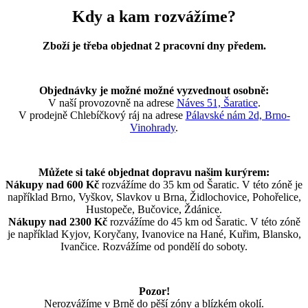
Kdy a kam rozvážíme?
Zboží je třeba objednat 2 pracovní dny předem.
Objednávky je možné možné vyzvednout osobně:
V naší provozovně na adrese
Náves 51, Šaratice
.
V prodejně Chlebíčkový ráj na adrese
Pálavské nám 2d, Brno-
Vinohrady
.
Můžete si také objednat dopravu našim kurýrem:
Nákupy nad 600 Kč
rozvážíme do 35 km od Šaratic. V této zóně je
například Brno, Vyškov, Slavkov u Brna, Židlochovice, Pohořelice,
Hustopeče, Bučovice, Ždánice.
Nákupy nad 2300 Kč
rozvážíme do 45 km od Šaratic. V této zóně
je například Kyjov, Koryčany, Ivanovice na Hané, Kuřim, Blansko,
Ivančice. Rozvážíme od pondělí do soboty.
Pozor!
Nerozvážíme v Brně do pěší zóny a blízkém okolí.