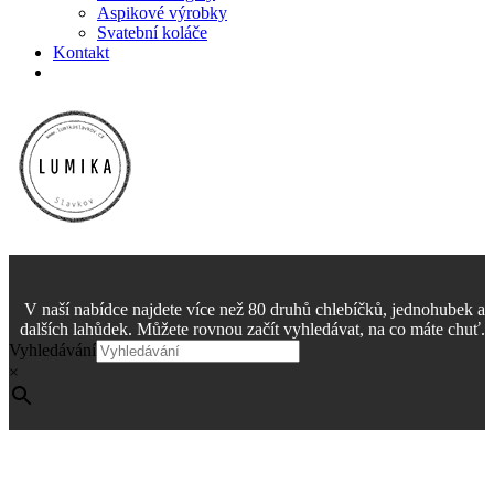
Aspikové výrobky
Svatební koláče
Kontakt
V naší nabídce najdete více než 80 druhů chlebíčků, jednohubek a
dalších lahůdek. Můžete rovnou začít vyhledávat, na co máte chuť.
Vyhledávání
×