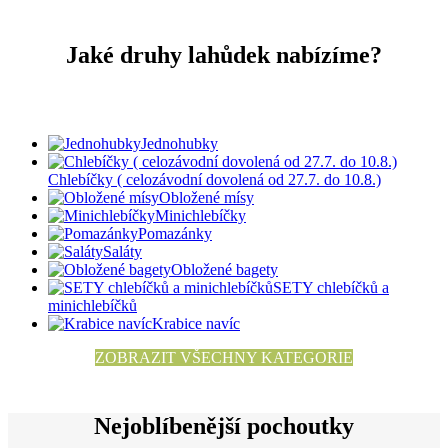
Jaké druhy lahůdek nabízíme?
Jednohubky
Chlebíčky ( celozávodní dovolená od 27.7. do 10.8.)
Obložené mísy
Minichlebíčky
Pomazánky
Saláty
Obložené bagety
SETY chlebíčků a
minichlebíčků
Krabice navíc
ZOBRAZIT VŠECHNY KATEGORIE
Nejoblíbenější pochoutky