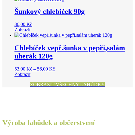
through
38,00 Kč
Šunkový chlebíček 90g
36,00
Kč
Zobrazit
Chlebíček vepř.šunka v pepři,salám
uherák 120g
Price
53,00
Kč
–
56,00
Kč
range:
Zobrazit
53,00 Kč
ZOBRAZIT VŠECHNY LAHŮDKY
through
56,00 Kč
Výroba lahůdek a občerstvení