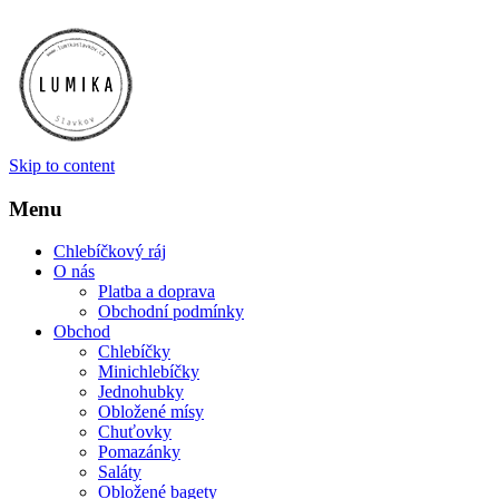
Skip to content
Menu
Chlebíčkový ráj
O nás
Platba a doprava
Obchodní podmínky
Obchod
Chlebíčky
Minichlebíčky
Jednohubky
Obložené mísy
Chuťovky
Pomazánky
Saláty
Obložené bagety