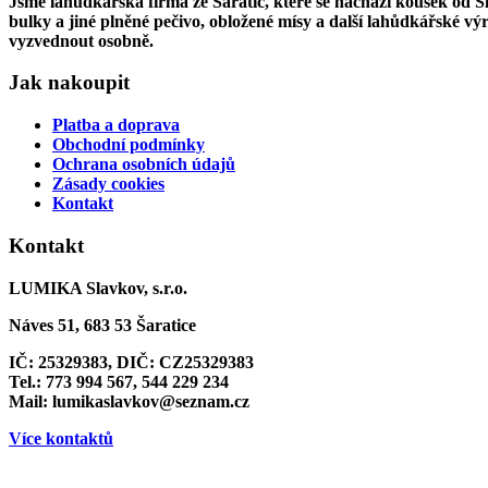
Jsme lahůdkářská firma ze Šaratic, které se nachází kousek od 
bulky a jiné plněné pečivo, obložené mísy a další lahůdkářské v
vyzvednout osobně.
Jak nakoupit
Platba a doprava
Obchodní podmínky
Ochrana osobních údajů
Zásady cookies
Kontakt
Kontakt
LUMIKA Slavkov, s.r.o.
Náves 51, 683 53 Šaratice
IČ: 25329383, DIČ: CZ25329383
Tel.: 773 994 567, 544 229 234
Mail: lumikaslavkov@seznam.cz
Více kontaktů