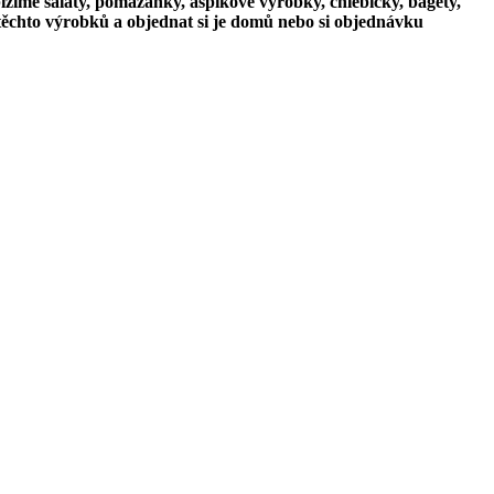
zíme saláty, pomazánky, aspikové výrobky, chlebíčky, bagety,
 těchto výrobků a objednat si je domů nebo si objednávku