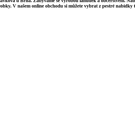
Slavkova u Brna. Zabýváme se výrobou lahůdek a občerstvení. Nabí
ýrobky. V našem online obchodu si můžete vybrat z pestré nabídky