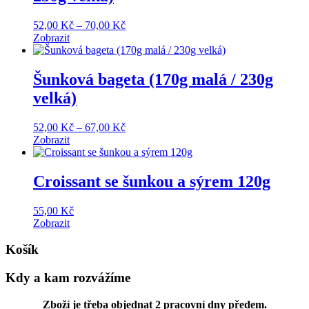
Price
52,00
Kč
–
70,00
Kč
range:
Zobrazit
52,00 Kč
through
70,00 Kč
Šunková bageta (170g malá / 230g
velká)
Price
52,00
Kč
–
67,00
Kč
range:
Zobrazit
52,00 Kč
through
67,00 Kč
Croissant se šunkou a sýrem 120g
55,00
Kč
Zobrazit
Košík
Kdy a kam rozvážíme
Zboží je třeba objednat 2 pracovní dny předem.