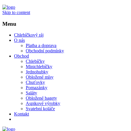
Skip to content
Menu
Chlebíčkový ráj
O nás
Platba a doprava
Obchodní podmínky
Obchod
Chlebíčky
Minichlebíčky
Jednohubky
Obložené mísy
Chuťovky
Pomazánky
Saláty
Obložené bagety
Aspikové výrobky
Svatební koláče
Kontakt