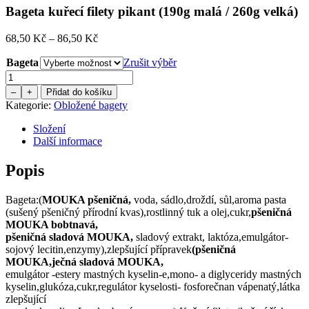
Bageta kuřecí filety pikant (190g malá / 260g velká)
Price
68,50
Kč
–
86,50
Kč
range:
Bageta
68,50 Kč
Zrušit výběr
through
Množství
86,50 Kč
–
+
Přidat do košíku
Kategorie:
Obložené bagety
Složení
Další informace
Popis
Bageta:(
MOUKA pšeničná,
voda, sádlo,droždí, sůl,aroma pasta
(sušený pšeničný přírodní kvas),rostlinný tuk a olej,cukr,
pšeničná
MOUKA bobtnavá,
pšeničná sladová MOUKA,
sladový extrakt, laktóza,emulgátor-
sojový lecitin,enzymy),zlepšující přípravek
(pšeničná
MOUKA,ječná sladová MOUKA,
emulgátor -estery mastných kyselin-e,mono- a diglyceridy mastných
kyselin,glukóza,cukr,regulátor kyselosti- fosforečnan vápenatý,látka
zlepšující