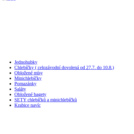
Jednohubky
Chlebíčky ( celozávodní dovolená od 27.7. do 10.8.)
Obložené mísy
Minichlebíčky
Pomazánky
Saláty
Obložené bagety
SETY chlebíčků a minichlebíčků
Krabice navíc