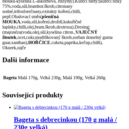
mouku-kyselina L-askorbová, enzymy).Kuřecí filety:(kuřecí řízky
75%,voda,sůl,brambor.škrob,citronany
sodné,trifosforečnany,extrakty koření,chilli,
pepř,Obalovací směs(
pšeničná
MOUKA
,voda,sůl,koření,droždí,kukuřičné
lupínky,chilli,olej,bram.škrob,dextroza),Dresing:
(majonéza(voda,olej,sůl,kyselina citron.,
VAJEČNÝ
žloutek
,ocet,cukr,modifikovaný škrob,sorban draselný guma
guar,xanthan),
HOŘČICE
,cuketa,paprika,kečup,chilli),
Okurek,rajče
Další informace
Bageta
Malá 170g, Velká 230g, Malá 190g, Velká 260g
Související produkty
Bageta s debrecinkou (170 g malá /
230g velká)