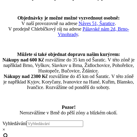
Objednávky je možné možné vyzvednout osobně:
V naší provozovně na adrese
Náves 51, Šaratice
.
V prodejně Chlebíčkový ráj na adrese
Pálavské nám 2d, Brno-
Vinohrady
.
Můžete si také objednat dopravu našim kurýrem:
Nákupy nad 600 Kč
rozvážíme do 35 km od Šaratic. V této zóně je
například Brno, Vyškov, Slavkov u Brna, Židlochovice, Pohořelice,
Hustopeče, Bučovice, Ždánice.
Nákupy nad 2300 Kč
rozvážíme do 45 km od Šaratic. V této zóně
je například Kyjov, Koryčany, Ivanovice na Hané, Kuřim, Blansko,
Ivančice. Rozvážíme od pondělí do soboty.
Pozor!
Nerozvážíme v Brně do pěší zóny a blízkém okolí.
Vyhledávání
×