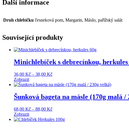
Další informace
Druh chlebíčku
česneková pom, Margarin, Máslo, pařížský salát
Související produkty
Minichlebíček s debrecínkou, herkules
Price
36,00
Kč
–
38,00
Kč
range:
Zobrazit
36,00 Kč
through
38,00 Kč
Šunková bageta na másle (170g malá / 
Price
68,00
Kč
–
88,00
Kč
range:
Zobrazit
68,00 Kč
through