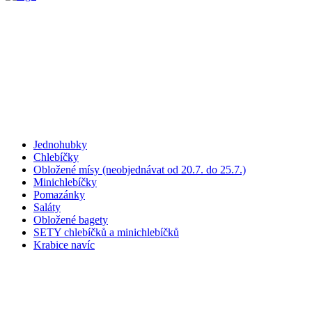
Jednohubky
Chlebíčky
Obložené mísy (neobjednávat od 20.7. do 25.7.)
Minichlebíčky
Pomazánky
Saláty
Obložené bagety
SETY chlebíčků a minichlebíčků
Krabice navíc