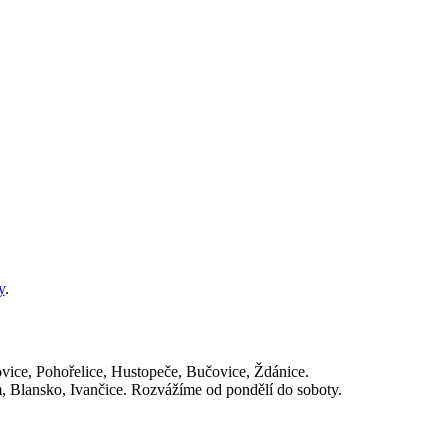
y
.
ovice, Pohořelice, Hustopeče, Bučovice, Ždánice.
, Blansko, Ivančice. Rozvážíme od pondělí do soboty.