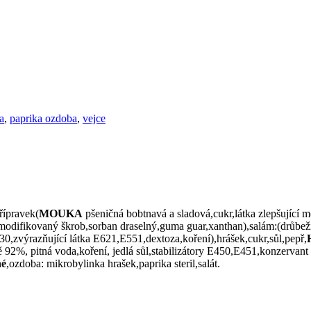
a
,
paprika ozdoba
,
vejce
přípravek(
MOUKA
pšeničná bobtnavá a sladová,cukr,látka zlepšuj
,modifikovaný škrob,sorban draselný,guma guar,xanthan),salám:(drůbe
zvýrazňující látka E621,E551,dextoza,koření),hrášek,cukr,sůl,pepř,
%, pitná voda,koření, jedlá sůl,stabilizátory E450,E451,konzervant
né
,ozdoba: mikrobylinka hrašek,paprika steril,salát.