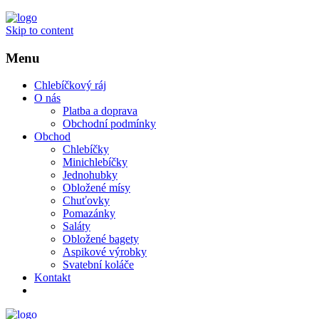
Skip to content
Menu
Chlebíčkový ráj
O nás
Platba a doprava
Obchodní podmínky
Obchod
Chlebíčky
Minichlebíčky
Jednohubky
Obložené mísy
Chuťovky
Pomazánky
Saláty
Obložené bagety
Aspikové výrobky
Svatební koláče
Kontakt