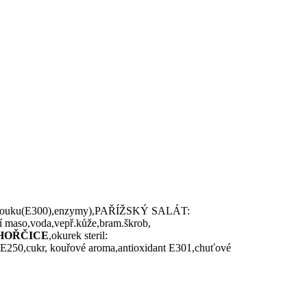
ící mouku(E300),enzymy),PAŘÍŽSKÝ SALÁT:
ží maso,voda,vepř.kůže,bram.škrob,
HOŘČICE
,okurek steril:
 E250,cukr, kouřové aroma,antioxidant E301,chuťové