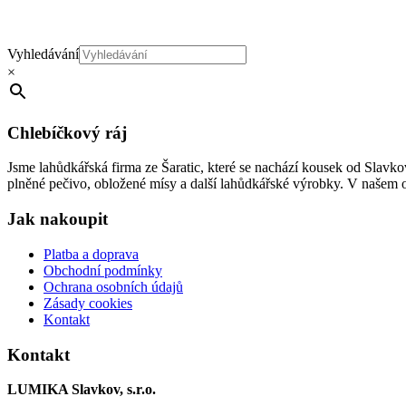
Vyhledávání
×
Chlebíčkový ráj
Jsme lahůdkářská firma ze Šaratic, které se nachází kousek od Slavk
plněné pečivo, obložené mísy a další lahůdkářské výrobky. V našem 
Jak nakoupit
Platba a doprava
Obchodní podmínky
Ochrana osobních údajů
Zásady cookies
Kontakt
Kontakt
LUMIKA Slavkov, s.r.o.