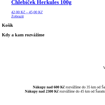
88,00 Kč
Chlebíček Herkules 100g
Price
42,00
Kč
–
45,00
Kč
range:
Zobrazit
42,00 Kč
through
Košík
45,00 Kč
Kdy a kam rozvážíme
V
Nákupy nad 600 Kč
rozvážíme do 35 km od Šar
Nákupy nad 2300 Kč
rozvážíme do 45 km od Šaratic