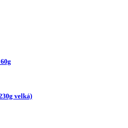
 60g
230g velká)