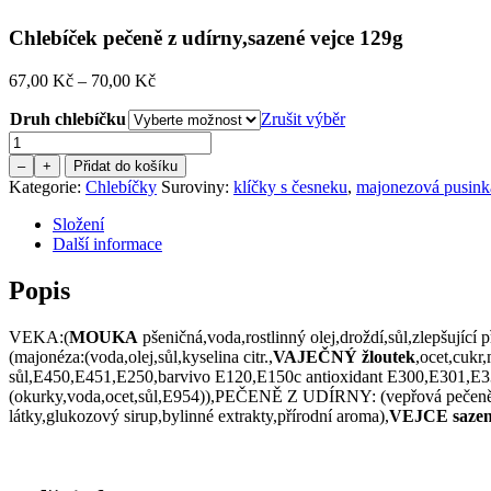
Chlebíček pečeně z udírny,sazené vejce 129g
Price
67,00
Kč
–
70,00
Kč
range:
Druh chlebíčku
67,00 Kč
Zrušit výběr
through
Množství
70,00 Kč
–
+
Přidat do košíku
Kategorie:
Chlebíčky
Suroviny:
klíčky s česneku
,
majonezová pusink
Složení
Další informace
Popis
VEKA:(
MOUKA
pšeničná,voda,rostlinný olej,droždí,sůl,zlepšující 
(majonéza:(voda,olej,sůl,kyselina citr.,
VAJEČNÝ žloutek
,ocet,cukr
sůl,E450,E451,E250,barvivo E120,E150c antioxidant E300,E301,E330,
(okurky,voda,ocet,sůl,E954)),PEČENĚ Z UDÍRNY: (vepřová pečeně 92
látky,glukozový sirup,bylinné extrakty,přírodní aroma),
VEJCE saze