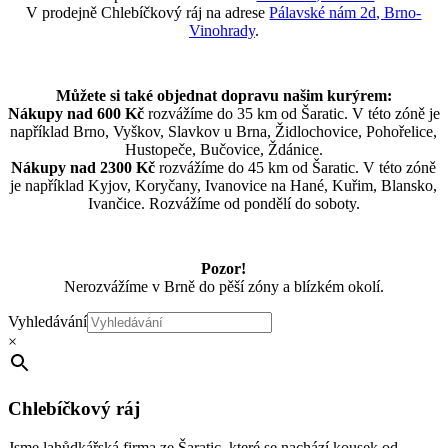
V prodejně Chlebíčkový ráj na adrese
Pálavské nám 2d, Brno-
Vinohrady
.
Můžete si také objednat dopravu našim kurýrem:
Nákupy nad 600 Kč
rozvážíme do 35 km od Šaratic. V této zóně je
například Brno, Vyškov, Slavkov u Brna, Židlochovice, Pohořelice,
Hustopeče, Bučovice, Ždánice.
Nákupy nad 2300 Kč
rozvážíme do 45 km od Šaratic. V této zóně
je například Kyjov, Koryčany, Ivanovice na Hané, Kuřim, Blansko,
Ivančice. Rozvážíme od pondělí do soboty.
Pozor!
Nerozvážíme v Brně do pěší zóny a blízkém okolí.
Vyhledávání
×
Chlebíčkový ráj
Jsme lahůdkářská firma ze Šaratic, které se nachází kousek od