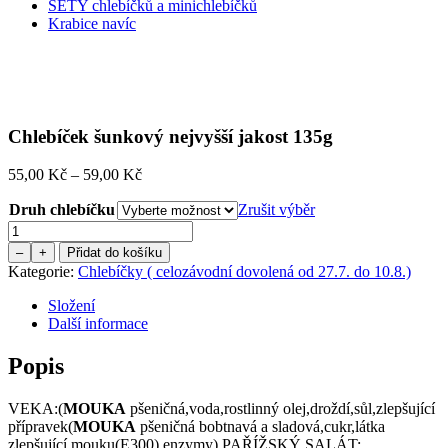
SETY chlebíčků a minichlebíčků
Krabice navíc
Chlebíček šunkový nejvyšší jakost 135g
Price
55,00
Kč
–
59,00
Kč
range:
Druh chlebíčku
55,00 Kč
Zrušit výběr
through
Množství
59,00 Kč
–
+
Přidat do košíku
Kategorie:
Chlebíčky ( celozávodní dovolená od 27.7. do 10.8.)
Složení
Další informace
Popis
VEKA:(
MOUKA
pšeničná,voda,rostlinný olej,droždí,sůl,zlepšující
přípravek(
MOUKA
pšeničná bobtnavá a sladová,cukr,látka
zlepšující mouku(E300),enzymy),PAŘÍŽSKÝ SALÁT: