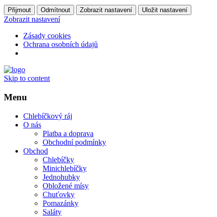
Přijmout
Odmítnout
Zobrazit nastavení
Uložit nastavení
Zobrazit nastavení
Zásady cookies
Ochrana osobních údajů
Skip to content
Menu
Chlebíčkový ráj
O nás
Platba a doprava
Obchodní podmínky
Obchod
Chlebíčky
Minichlebíčky
Jednohubky
Obložené mísy
Chuťovky
Pomazánky
Saláty