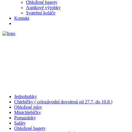
Obložené bagety
Aspikové výrobky
Svatební koláče
Kontakt
Jednohubky
Chlebíčky ( celozávodní dovolená od 27.7. do 10.8.)
Obložené mísy
Minichlebíčky
Pomazánky
Saláty
Obložené bagety