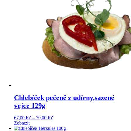
Chlebíček pečeně z udírny,sazené
vejce 129g
Price
67,00
Kč
–
70,00
Kč
range:
Zobrazit
67,00 Kč