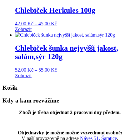
through
70,00 Kč
Chlebíček Herkules 100g
Price
42,00
Kč
–
45,00
Kč
range:
Zobrazit
42,00 Kč
through
45,00 Kč
Chlebíček šunka nejvyšší jakost,
salám,sýr 120g
Price
52,00
Kč
–
55,00
Kč
range:
Zobrazit
52,00 Kč
through
Košík
55,00 Kč
Kdy a kam rozvážíme
Zboží je třeba objednat 2 pracovní dny předem.
Objednávky je možné možné vyzvednout osobně:
V naší provozovně na adrese
Náves 51, Šaratice
.