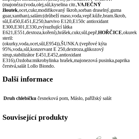
(majonéza:(voda,olej,sůl,kyselina citr.,
VAJEČNÝ
žloutek
,ocet,cukr,modifikovaný škrob,sorban draselný,guma
guar,xanthan),salám:(drůbeží maso,voda,vepř.kůže,bram.škrob,
sůl,E450,E451,E250,barvivo E120,E150c antioxidant
E300,E301,E330,zvýrazňující látka
E621,E551,dextoza,koření),hrášek,cukr,sůl,pepř,
HOŘČICE
,okurek
steril:
(okurky,voda,ocet,sůl,E954)),ŠUNKA:(vepřové kýta
95%,voda,sůl,konzervant E 250,dextroza,glikozový
sirup,stabilizátor E451,E452,antioxidant
E316),Ozdoba:mikrobylinka hrašek,majonezová pusinka,paprika
čerstvá,salát Lollo Biondo.
Další informace
Druh chlebíčku
česneková pom, Máslo, pařížský salát
Související produkty