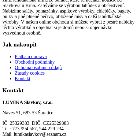
Slavkova u Brna. Zabýváme se výrobou lahůdek a občerstvení.
Nabízíme saláty, pomazánky, aspikové výrobky, chlebíčky, bagety,
bulky a jiné plněné pečivo, obložené mísy a další lahůdkářské
výrobky. V našem online obchodu si můžete vybrat z pestré nabídky
těchto výrobků a objednat si je domů nebo si objednávku
vyzvednout osobně.
Jak nakoupit
Platba a doprava
Obchodní podmínky
Ochrana osobních údajů
Zásady cookies
Kontakt
Kontakt
LUMIKA Slavkov, s.r.o.
Náves 51, 683 53 Šaratice
IČ: 25329383, DIČ: CZ25329383
Tel.: 773 994 567, 544 229 234
Mail: lumikaslavkov@seznam.cz