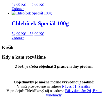
Price
42,00
Kč
–
45,00
Kč
range:
Zobrazit
42,00 Kč
through
45,00 Kč
Chlebíček Speciál 100g
Price
54,00
Kč
–
58,00
Kč
range:
Zobrazit
54,00 Kč
through
Košík
58,00 Kč
Kdy a kam rozvážíme
Zboží je třeba objednat 2 pracovní dny předem.
Objednávky je možné možné vyzvednout osobně:
V naší provozovně na adrese
Náves 51, Šaratice
.
V prodejně Chlebíčkový ráj na adrese
Pálavské nám 2d, Brno-
Vinohrady
.