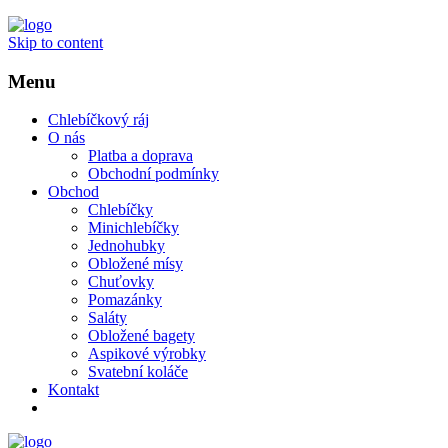
Skip to content
Menu
Chlebíčkový ráj
O nás
Platba a doprava
Obchodní podmínky
Obchod
Chlebíčky
Minichlebíčky
Jednohubky
Obložené mísy
Chuťovky
Pomazánky
Saláty
Obložené bagety
Aspikové výrobky
Svatební koláče
Kontakt