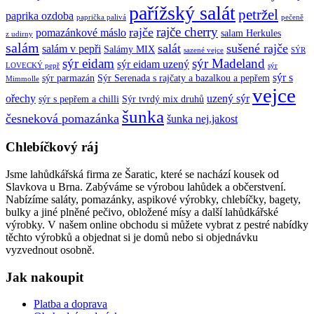
pařížský salát
petržel
paprika ozdoba
paprička palivá
pečeně
rajče cherry
rajče
pomazánkové máslo
salam Herkules
z udirny
salám
salát
sušené rajče
salám v pepři
Salámy MIX
sazené vejce
SÝR
sýr eidam
sýr Madeland
sýr eidam uzený
LOVECKÝ pepř
sýr
sýr s
sýr parmazán
Sýr Serenada s rajčaty a bazalkou a pepřem
Mimmolle
vejce
ořechy
uzený sýr
sýr s pepřem a chilli
Sýr tvrdý mix druhů
šunka
česneková pomazánka
šunka nej.jakost
Chlebíčkový ráj
Jsme lahůdkářská firma ze Šaratic, které se nachází kousek od
Slavkova u Brna. Zabýváme se výrobou lahůdek a občerstvení.
Nabízíme saláty, pomazánky, aspikové výrobky, chlebíčky, bagety,
bulky a jiné plněné pečivo, obložené mísy a další lahůdkářské
výrobky. V našem online obchodu si můžete vybrat z pestré nabídky
těchto výrobků a objednat si je domů nebo si objednávku
vyzvednout osobně.
Jak nakoupit
Platba a doprava