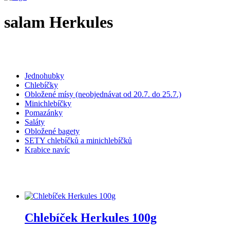
salam Herkules
Jednohubky
Chlebíčky
Obložené mísy (neobjednávat od 20.7. do 25.7.)
Minichlebíčky
Pomazánky
Saláty
Obložené bagety
SETY chlebíčků a minichlebíčků
Krabice navíc
Chlebíček Herkules 100g