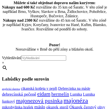
Můžete si také objednat dopravu našim kurýrem:
Nákupy nad 600 Kč
rozvážíme do 35 km od Šaratic. V této zóně je
například Brno, Vyškov, Slavkov u Brna, Židlochovice, Pohořelice,
Hustopeče, Bučovice, Ždánice.
Nákupy nad 2300 Kč
rozvážíme do 45 km od Šaratic. V této zóně
je například Kyjov, Koryčany, Ivanovice na Hané, Kuřim, Blansko,
Ivančice. Rozvážíme od pondělí do soboty.
Pozor!
Nerozvážíme v Brně do pěší zóny a blízkém okolí.
Vyhledávání
×
Lahůdky podle surovin
cikanská kotleta v pepři
Debrecinka na másle
anglická slanina
eidam
hermelín
debrecínská pečeně
Lumika
Lumika
majonéza
majonezová pusinka
šunkový
máslo
okurek steril
Okurek čerstvý
mikrobylinka hrašek
olivy